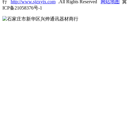
行
http://www.sjzxytx.com
.All Rights Reserved
网站地图
冀
ICP备21058376号-1