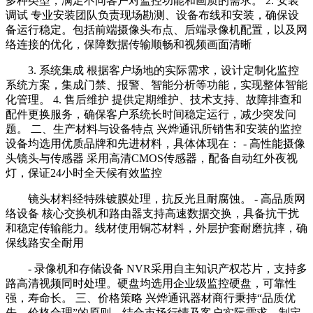
多种类型，满足不同客户对监控功能和画质的需求。 2. 安装
调试 专业安装团队负责现场勘测、设备布线和安装，确保设
备运行稳定。包括前端摄像头布点、后端录像机配置，以及网
络连接的优化，保障数据传输顺畅和视频画面清晰
3. 系统集成 根据客户场地的实际需求，设计定制化监控
系统方案，集成门禁、报警、智能分析等功能，实现整体智能
化管理。 4. 售后维护 提供定期维护、技术支持、故障排查和
配件更换服务，确保客户系统长时间稳定运行，减少突发问
题。 二、生产材料与设备特点 兴烨通讯所销售和安装的监控
设备均选用优质品牌和先进材料，具体体现在： - 高性能摄像
头镜头与传感器 采用高清CMOS传感器，配备自动红外夜视
灯，保证24小时全天候有效监控
镜头材料经特殊镀膜处理，抗反光且耐腐蚀。 - 高品质网
络设备 核心交换机和路由器支持高速数据交换，具备抗干扰
和稳定传输能力。线材使用铜芯材料，外层护套耐磨抗摔，确
保线路安全耐用
- 录像机和存储设备 NVR采用自主知识产权芯片，支持多
路高清视频同时处理。硬盘均选用企业级监控硬盘，可靠性
强，寿命长。 三、价格策略 兴烨通讯器材商行秉持“品质优
先，价格合理”的原则，结合市场行情及客户实际需求，制定